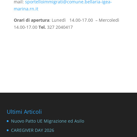
mail:
sportelloimmigrati@comune.bellaria-igea-
marina.rn.it
Orari di apertura
: Lunedì 14.00-17.00 – Mercoledì
14.00-17.00
Tel.
327 2040417
Ultimi Articoli
Nuovo Patto UE Migrazione ed Asilo
CAREGIVER DAY 2026