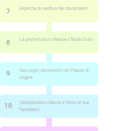
Aspetta la verifica dei documenti
7
La prefettura ti rilascia il Nulla Osta
8
Raccogli i documenti nel Paese di
9
origine
L'Ambasciata rilascia il Visto al tuo
10
familiare/i