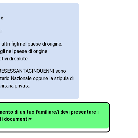
re
i:
tri figli nel paese di origine;
gli nel paese di origine
tivi di salute
ULTRESESSANTACINQUENNI sono
ario Nazionale oppure la stipula di
nitaria privata
mento di un tuo familiare/i devi presentare i
ti
documenti