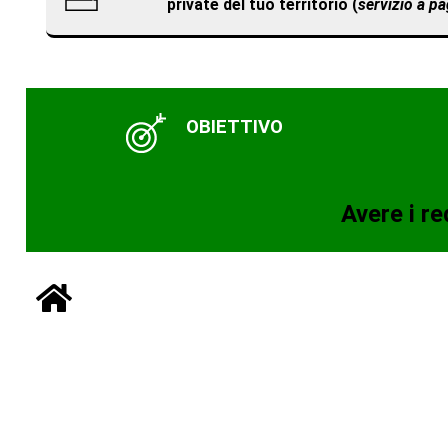
private del tuo territorio (
servizio a p
OBIETTIVO
Avere i re