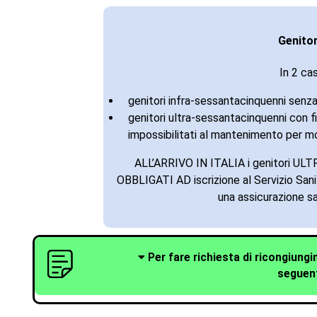
Genito
In 2 cas
genitori infra-sessantacinquenni senza al
genitori ultra-sessantacinquenni con fi
impossibilitati al mantenimento per mo
ALL’ARRIVO IN ITALIA i genitori 
OBBLIGATI AD iscrizione al Servizio Sanit
una assicurazione sa
Per fare richiesta di ricongiungi
seguen