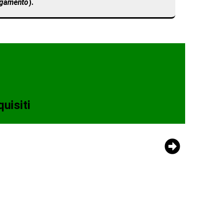
agamento
).
quisiti