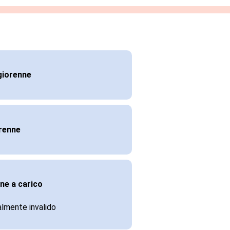
iorenne
orenne
ne a carico
talmente invalido